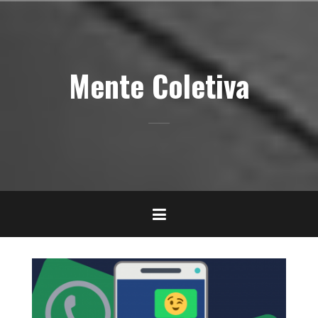
Pular
para
o
conteúdo
Mente Coletiva