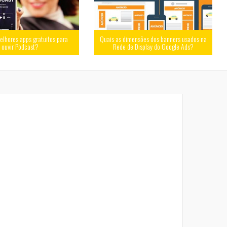
elhores apps gratuitos para
Quais as dimensões dos banners usados na
ouvir Podcast?
Rede de Display do Google Ads?