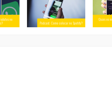
rodutos no
Quais os m
ss?
Podcast: Como colocar no Spotify?