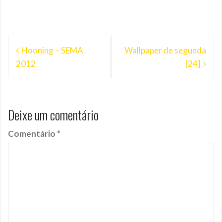
Navegação
Hooning – SEMA
Wallpaper de segunda
de
2012
[24]
Post
Deixe um comentário
Comentário
*