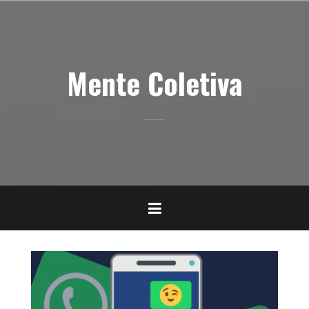
Pular
para
o
conteúdo
Mente Coletiva