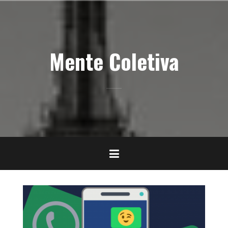
Pular
para
o
conteúdo
Mente Coletiva