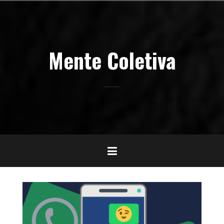
Pular
para
o
conteúdo
Mente Coletiva