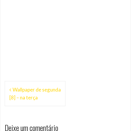
Navegação
Wallpaper de segunda
de
[8] – na terça
Post
Deixe um comentário