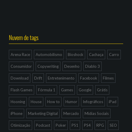
Nuvem de tags
Arena Race
Automobilismo
Bioshock
Cachaça
Carro
Consumidor
Copywriting
Desenho
Diablo 3
Download
Drift
Entretenimento
Facebook
Filmes
Flash Games
Fórmula 1
Games
Google
Grátis
Hooning
House
How to
Humor
Infográficos
iPad
iPhone
Marketing Digital
Mercado
Mídias Sociais
Otimização
Podcast
Poker
PS1
PS4
RPG
SEO