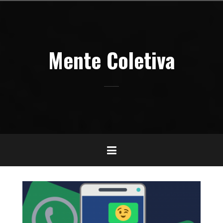
Pular
para
o
conteúdo
Mente Coletiva