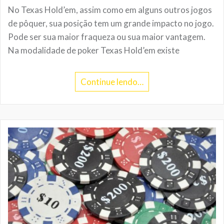
No Texas Hold’em, assim como em alguns outros jogos
de pôquer, sua posição tem um grande impacto no jogo.
Pode ser sua maior fraqueza ou sua maior vantagem.
Na modalidade de poker Texas Hold’em existe
Continue lendo…