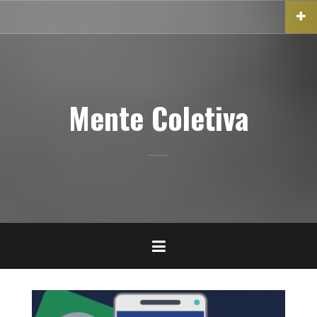
Pular
para
o
conteúdo
Mente Coletiva