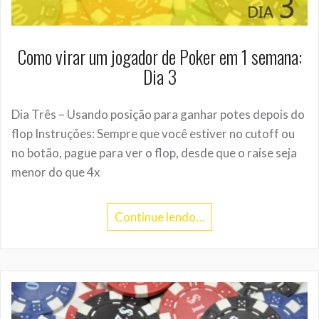
Como virar um jogador de Poker em 1 semana:
Dia 3
Dia Três – Usando posição para ganhar potes depois do
flop Instruções: Sempre que você estiver no cutoff ou
no botão, pague para ver o flop, desde que o raise seja
menor do que 4x
Continue lendo…