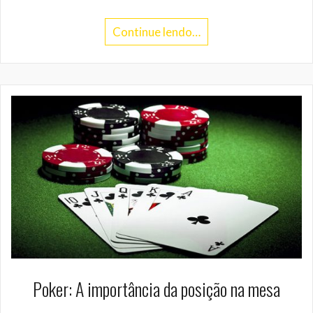
Continue lendo…
Poker: A importância da posição na mesa