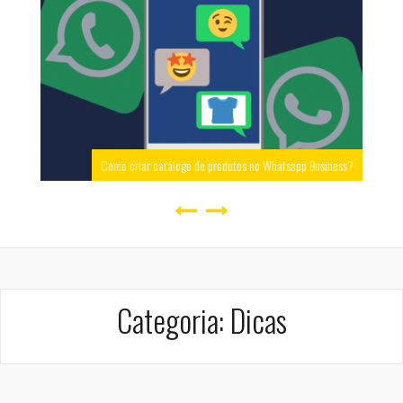
hatsapp Business?
Podcast: Como colocar 
Categoria:
Dicas