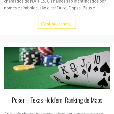
chamados de NAIPES. Os naipes são identificados por
nomes e símbolos, são eles: Ouro, Copas, Paus e
Continue lendo…
Poker – Texas Hold’em: Ranking de Mãos
Antes de chegar nas mesas de poker, você precisa se