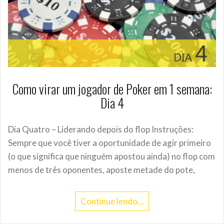
Como virar um jogador de Poker em 1 semana:
Dia 4
Dia Quatro – Liderando depois do flop Instruções:
Sempre que você tiver a oportunidade de agir primeiro
(o que significa que ninguém apostou ainda) no flop com
menos de três oponentes, aposte metade do pote,
Continue lendo…