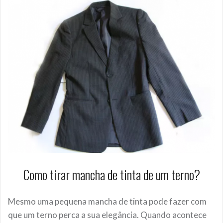
Como tirar mancha de tinta de um terno?
Mesmo uma pequena mancha de tinta pode fazer com
que um terno perca a sua elegância. Quando acontece