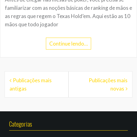
familiarizar com as noções básicas de ranking de mãos e
as regras que regem o Texas Hold’em. Aqui estão as 10
mãos que todo jogador
Continue lendo…
Navegação
Publicações mais
Publicações mais
por
antigas
novas
posts
Categorias