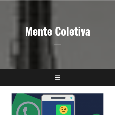
Pular
para
o
conteúdo
Mente Coletiva