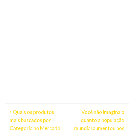
Navegação
Quais os produtos
Você não imagina o
de
mais buscados por
quanto a população
Post
Categoria no Mercado
mundial aumentou nos