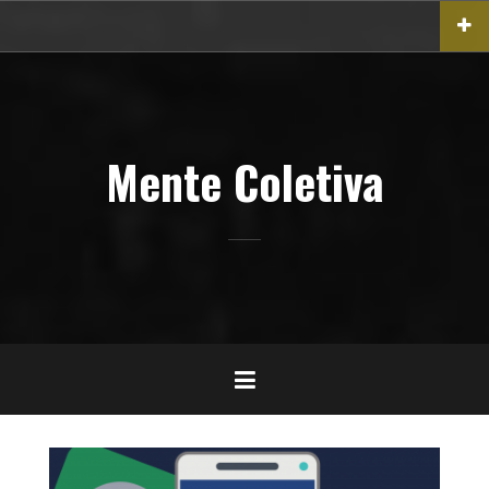
Pular
para
o
conteúdo
Mente Coletiva