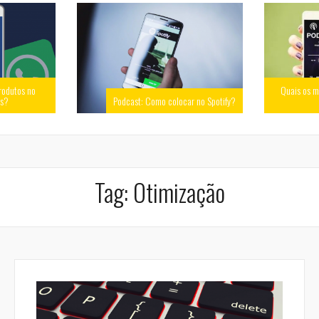
rodutos no
Quais os m
ss?
Podcast: Como colocar no Spotify?
Tag:
Otimização