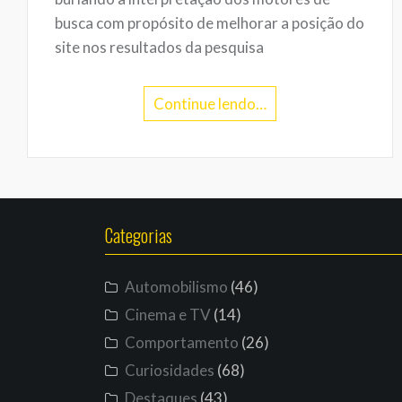
busca com propósito de melhorar a posição do
site nos resultados da pesquisa
Continue lendo…
Categorias
Automobilismo
(46)
Cinema e TV
(14)
Comportamento
(26)
Curiosidades
(68)
Destaques
(43)