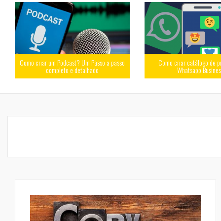
Como criar um Podcast? Um Passo a passo
Como criar catálogo de p
completo e detalhado
Whatsapp Busine