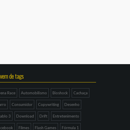
vem de tags
rena Race
Automobilismo
Bioshock
Cachaça
arro
Consumidor
Copywriting
Desenho
ablo 3
Download
Drift
Entretenimento
acebook
Filmes
Flash Games
Fórmula 1