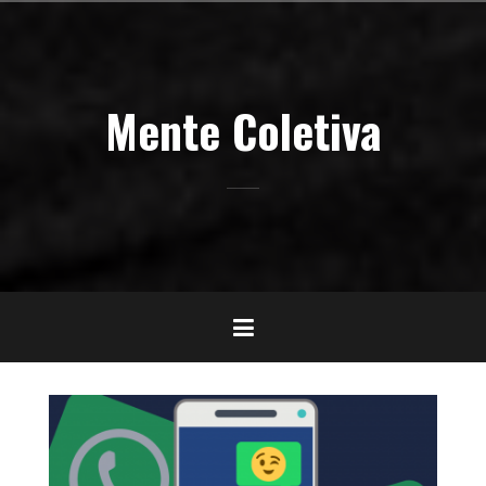
Pular
para
o
conteúdo
Mente Coletiva