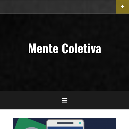
Pular
para
o
conteúdo
Mente Coletiva