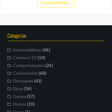
Continue lendo…
Categorias
Automobilismo
(46)
Cinema e TV
(14)
Comportamento
(26)
Curiosidades
(68)
Destaques
(43)
Dicas
(36)
Games
(37)
Humor
(20)
Livros
(1)