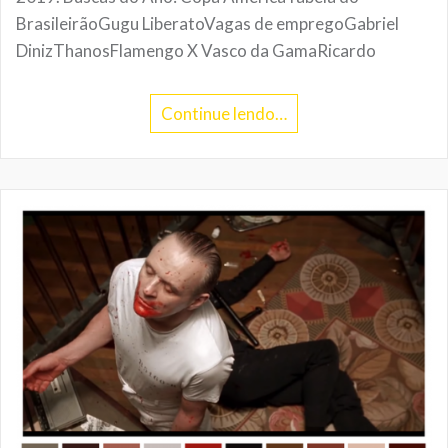
BrasileirãoGugu LiberatoVagas de empregoGabriel
DinizThanosFlamengo X Vasco da GamaRicardo
Continue lendo…