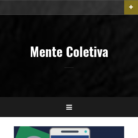
Pular
para
o
conteúdo
Mente Coletiva