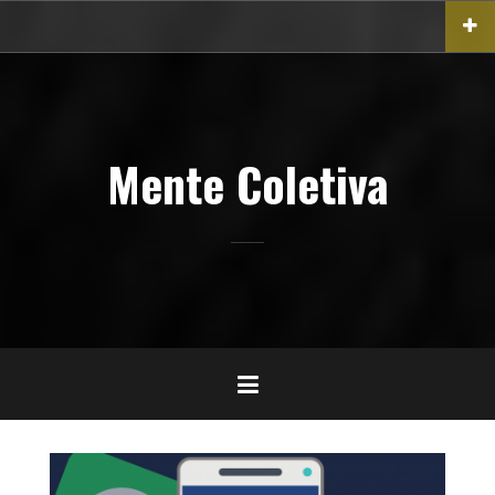
Pular
para
o
conteúdo
Mente Coletiva