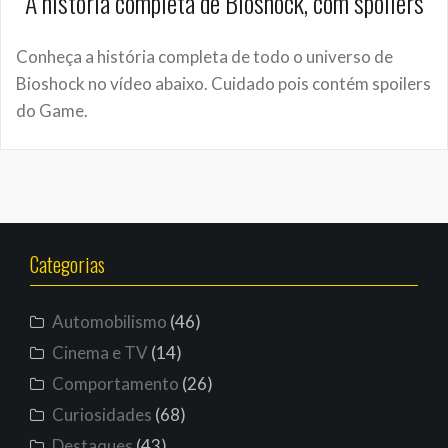
A história completa de Bioshock, com spoilers
Conheça a história completa de todo o universo de
Bioshock no vídeo abaixo. Cuidado pois contém spoilers
do Game.
Categorias
Automobilismo
(46)
Cinema e TV
(14)
Comportamento
(26)
Curiosidades
(68)
Destaques
(43)