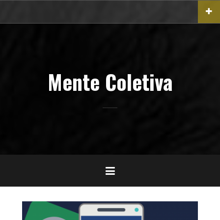
Pular
para
o
conteúdo
Mente Coletiva